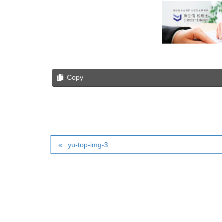
Copy
yu-top-img-3