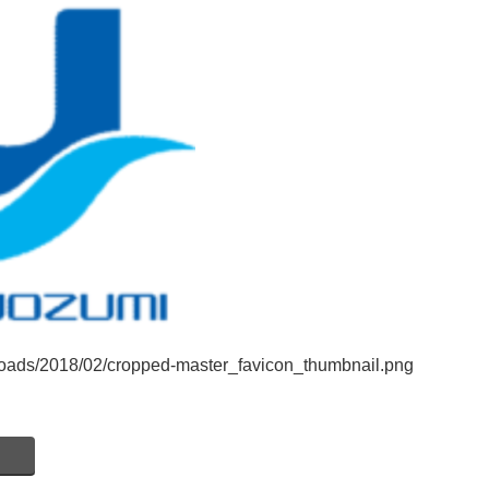
ploads/2018/02/cropped-master_favicon_thumbnail.png